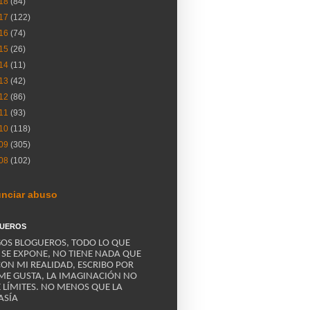
18
(84)
17
(122)
16
(74)
15
(26)
14
(11)
13
(42)
12
(86)
11
(93)
10
(118)
09
(305)
08
(102)
nciar abuso
UEROS
OS BLOGUEROS, TODO LO QUE
 SE EXPONE, NO TIENE NADA QUE
CON MI REALIDAD, ESCRIBO POR
ME GUSTA, LA IMAGINACIÓN NO
E LÍMITES. NO MENOS QUE LA
ASÍA