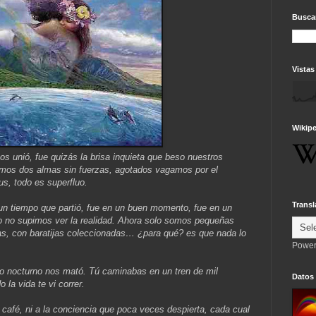
Buscar
Vistas
Wikipe
s unió, fue quizás la brisa inquieta que beso nuestros
mos dos almas sin fuerzas, agotados vagamos por el
s, todo es superfluo.
Transl
un tiempo que partió, fue en un buen momento, fue en un
 no supimos ver la realidad. Ahora solo somos pequeñas
as, con baratijas coleccionadas… ¿para qué? es que nada lo
Power
cio nocturno nos mató. Tú caminabas en un tren de mil
Datos
 la vida te vi correr.
el café, ni a la conciencia que poca veces despierta, cada cual